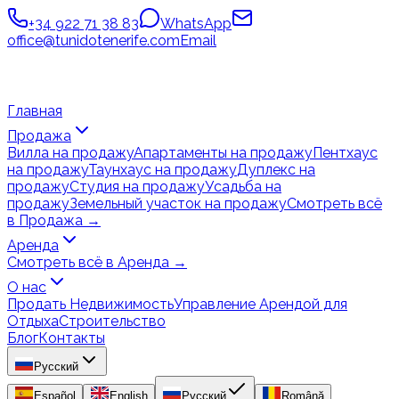
+34 922 71 38 83
WhatsApp
office@tunidotenerife.com
Email
Главная
Продажа
Вилла на продажу
Апартаменты на продажу
Пентхаус
на продажу
Таунхаус на продажу
Дуплекс на
продажу
Студия на продажу
Усадьба на
продажу
Земельный участок на продажу
Смотреть всё
в Продажа
→
Аренда
Смотреть всё в Аренда
→
О нас
Продать Недвижимость
Управление Арендой для
Отдыха
Строительство
Блог
Контакты
Русский
Español
English
Русский
Română