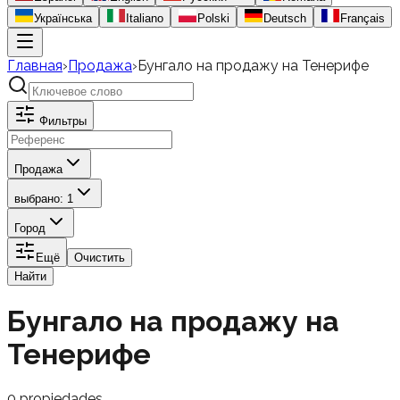
Українська
Italiano
Polski
Deutsch
Français
Главная
›
Продажа
›
Бунгало на продажу на Тенерифе
Фильтры
Продажа
выбрано: 1
Город
Ещё
Очистить
Найти
Бунгало на продажу на
Тенерифе
0
propiedades