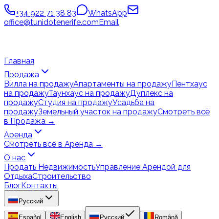
+34 922 71 38 83
WhatsApp
office@tunidotenerife.com
Email
Главная
Продажа
Вилла на продажу
Апартаменты на продажу
Пентхаус
на продажу
Таунхаус на продажу
Дуплекс на
продажу
Студия на продажу
Усадьба на
продажу
Земельный участок на продажу
Смотреть всё
в Продажа
→
Аренда
Смотреть всё в Аренда
→
О нас
Продать Недвижимость
Управление Арендой для
Отдыха
Строительство
Блог
Контакты
Русский
Español
English
Русский
Română