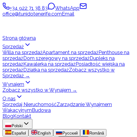
+34 922 71 38 83
WhatsApp
office@tunidotenerife.com
Email
Strona główna
Sprzedaż
Willa na sprzedaż
Apartament na sprzedaż
Penthouse na
sprzedaż
Dom szeregowy na sprzedaż
Dupleks na
sprzedaż
Kawalerka na sprzedaż
Posiadłość wiejska na
sprzedaż
Działka na sprzedaż
Zobacz wszystko w
Sprzedaż
→
Wynajem
Zobacz wszystko w Wynajem
→
O nas
Sprzedaj Nieruchomość
Zarządzanie Wynajmem
Wakacyjnym
Budowa
Blog
Kontakt
Polski
Español
English
Русский
Română