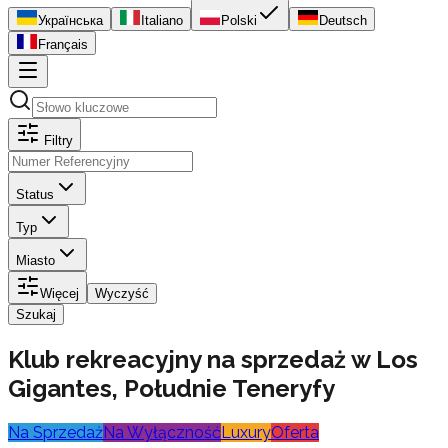
Українська
Italiano
Polski
Deutsch
Français
Filtry
Status
Typ
Miasto
Więcej
Wyczyść
Szukaj
Klub rekreacyjny na sprzedaż w Los
Gigantes, Południe Teneryfy
Na Sprzedaż
Na Wyłączność
Luxury
Oferta